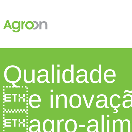
Conheça o
ContaKit.
Clique aqui
Qualidade
e inovaç